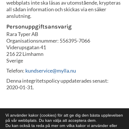
webbplats inte ska läsas av utomstående, krypteras
all sådan information och skickas via en säker
anslutning.
Personuppgiftsansvarig
Rara Typer AB
Organisationsnummer: 556395-7066
Viderupsgatan 41
216 22 Limhamn
Sverige
Telefon:
kundservice@mylla.nu
Denna integritetspolicy uppdaterades senast:
2020-01-31.
Vi använder kakor (cookies) för att ge dig den bästa upplevelsen
på vår webbplats. Du kan välja att acceptera dem.
Kundservice
Om kakor
Om personuppgifter
Du kan också ta reda på mer om vilka kakor vi använder eller