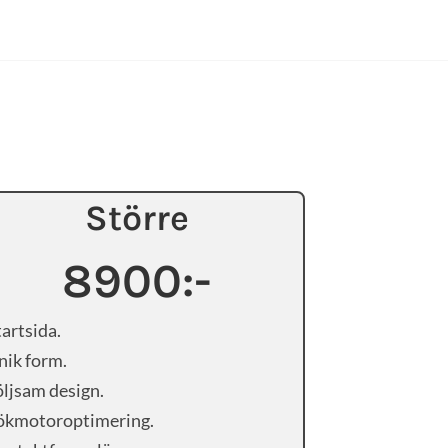
Större
8900:-
tartsida.
nik form.
öljsam design.
ökmotoroptimering.