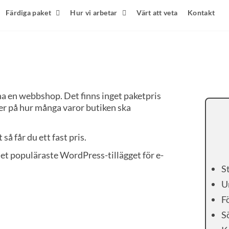
Färdiga paket
Hur vi arbetar
Värt att veta
Kontakt
na en webbshop. Det finns inget paketpris
r på hur många varor butiken ska
å får du ett fast pris.
 populäraste WordPress-tillägget för e-
S
U
F
S